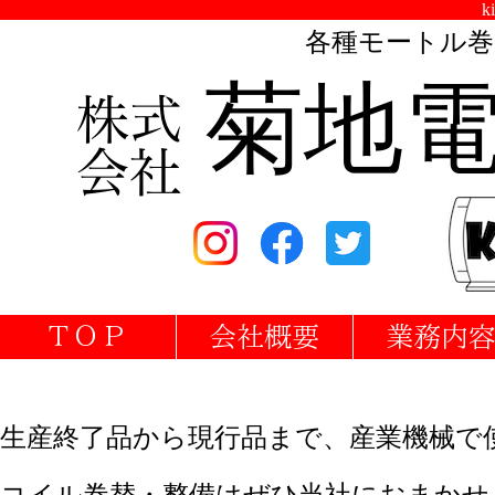
k
各種モートル巻
菊地
生産
終了
品から現行品まで、産業機械で